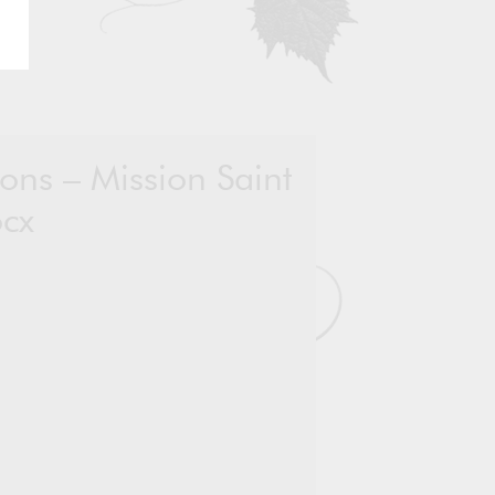
sons – Mission Saint
ocx