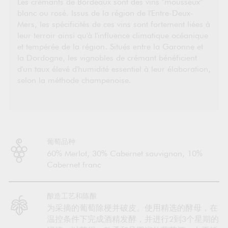
Les crémants de Bordeaux sont des vins "mousseux"
blanc ou rosé. Issus de la région de l'Entre-Deux-
Mers, les spécificités de ces vins sont fortement liées à
leur terroir ainsi qu'à l'influence climatique océanique
et tempérée de la région. Situés entre la Garonne et
la Dordogne, les vignobles de crémant bénéficient
d'un taux élevé d'humidité essentiel à leur élaboration,
selon la méthode champenoise.
葡萄品种
60% Merlot, 30% Cabernet sauvignon, 10%
Cabernet franc
酿造工艺和陈酿
为采摘的葡萄除梗并破皮。使用精选的酵母，在
温控条件下完成酒精发酵，并进行2到3个星期的