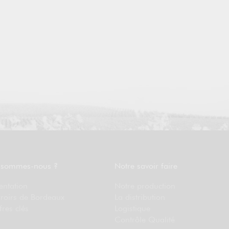
 sommes-nous ?
Notre savoir faire
entation
Notre production
rroirs de Bordeaux
La distribution
fres clés
Logistique
Contrôle Qualité