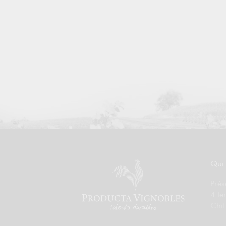
Qui
Prés
4 te
Chif