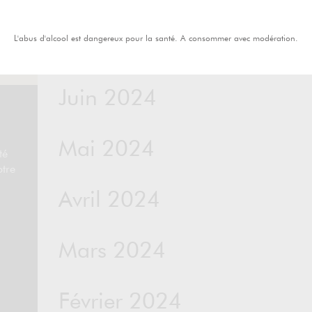
BORDEAUX ROUGE
RAYON BOISSONS – LA VIE EN ZÉRO E
L'abus d'alcool est dangereux pour la santé. A consommer avec modération.
Juillet 2024
Juin 2024
Mai 2024
té
otre
Avril 2024
Mars 2024
Février 2024