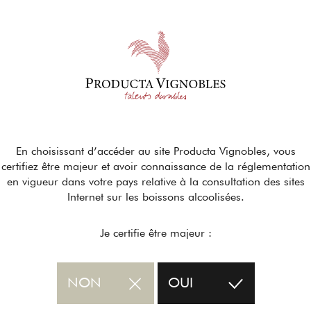
En choisissant d’accéder au site Producta Vignobles, vous
certifiez être majeur et avoir connaissance de la réglementation
Décembre 2024
en vigueur dans votre pays relative à la consultation des sites
Internet sur les boissons alcoolisées.
CUISINE A&D – MERRAIN ROUGE & CH
Je certifie être majeur :
RAYON BOISSONS – MISSION ST VINC
NON
OUI