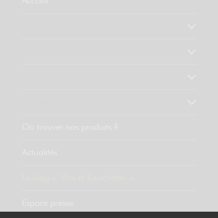
Accueil
Qui sommes-nous ?
Notre savoir faire
Nos valeurs
Découvrez nos produits
Où trouver nos produits ?
Actualités
Le blog « Vins et fourchette »
Espace presse