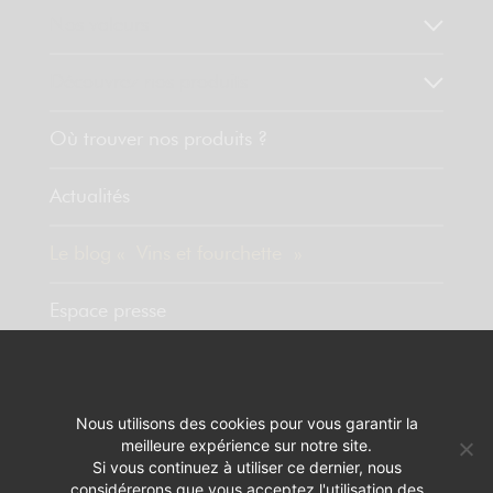
Nos valeurs
Découvrez nos produits
Où trouver nos produits ?
Actualités
Le blog « Vins et fourchette »
Espace presse
Contact
Nous utilisons des cookies pour vous garantir la
meilleure expérience sur notre site.
MENTIONS LÉGALES
RÉALISATION :
PIXELUS
Si vous continuez à utiliser ce dernier, nous
considérerons que vous acceptez l'utilisation des