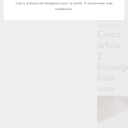
L'abus d'alcool est dangereux pour la santé. A consommer avec
modération.
samedi 27
mars 2021
Corps
article
2
fromag
frais
cam