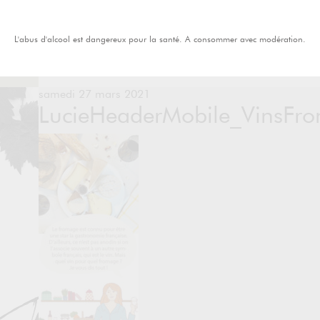
L'abus d'alcool est dangereux pour la santé. A consommer avec modération.
samedi 27 mars 2021
LucieHeaderMobile_VinsF