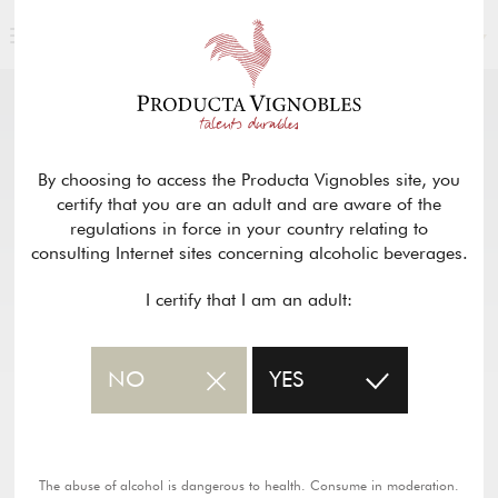
ENGLISH
OUR PRODUCTS
return
By choosing to access the Producta Vignobles site, you
certify that you are an adult and are aware of the
ARNOZAN – BORDEAUX BLANC
regulations in force in your country relating to
consulting Internet sites concerning alcoholic beverages.
I certify that I am an adult:
PDF wine sheet
NO
YES
The abuse of alcohol is dangerous to health. Consume in moderation.