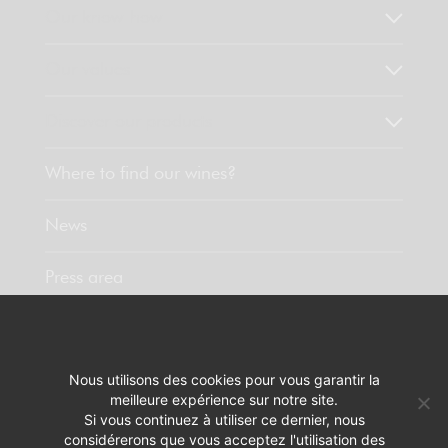
Our know-how
Our values
Discover our products
Where to find our wines?
News
Press area
Contact
Nous utilisons des cookies pour vous garantir la
meilleure expérience sur notre site.
LEGAL INFORMATION
WEBSITE DESIGN :
PIXELUS
Si vous continuez à utiliser ce dernier, nous
considérerons que vous acceptez l'utilisation des