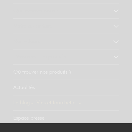
Qui sommes-nous ?
Notre savoir faire
Nos valeurs
Découvrez nos produits
Où trouver nos produits ?
Actualités
Le blog « Vins et fourchette »
Espace presse