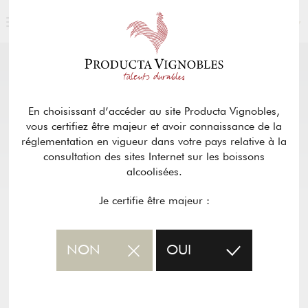
FRANÇAIS
NOS PRODUITS
retour
En choisissant d’accéder au site Producta Vignobles,
vous certifiez être majeur et avoir connaissance de la
CHÂTEAU COURBIAN – MÉDOC
réglementation en vigueur dans votre pays relative à la
consultation des sites Internet sur les boissons
alcoolisées.
Fiche PDF du vin
Je certifie être majeur :
NON
OUI