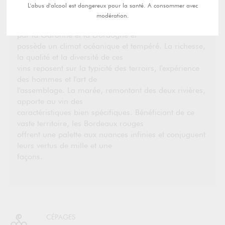
Bordeaux est le vignoble des vins d'appellation le plus
L'abus d'alcool est dangereux pour la santé. A consommer avec
vaste de France. Situé dans le
modération.
Sud-Ouest en bordure de l'Atlantique, il est traversé
par la Garonne et la Dordogne et
possède un climat océanique et tempéré. La richesse,
la qualité et la diversité de ces
vins reposent sur la typicité des terroirs, l'expérience
des hommes et l'art de
l'assemblage. La marée, remontant des deux rivières,
apporte au vin des
caractéristiques bien spécifiques. Bénéficiant de ce
vaste territoire, les Bordeaux rouges
offrent une palette aux nuances infinies et conjuguent
leurs vertus de mille et une
façons.
CÉPAGES