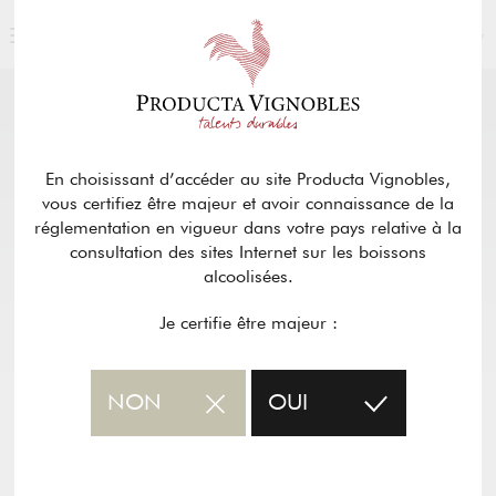
FRANÇAIS
NOS PRODUITS
retour
En choisissant d’accéder au site Producta Vignobles,
vous certifiez être majeur et avoir connaissance de la
CHÂTEAU ROBERPEROTS –
réglementation en vigueur dans votre pays relative à la
BORDEAUX ROUGE
consultation des sites Internet sur les boissons
alcoolisées.
Fiche PDF du vin
Je certifie être majeur :
NON
OUI
LE VIGNOBLE
L'HISTOIRE