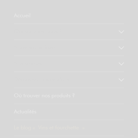
Accueil
Qui sommes-nous ?
Notre savoir faire
Nos valeurs
Découvrez nos produits
Où trouver nos produits ?
Actualités
Le blog « Vins et fourchette »