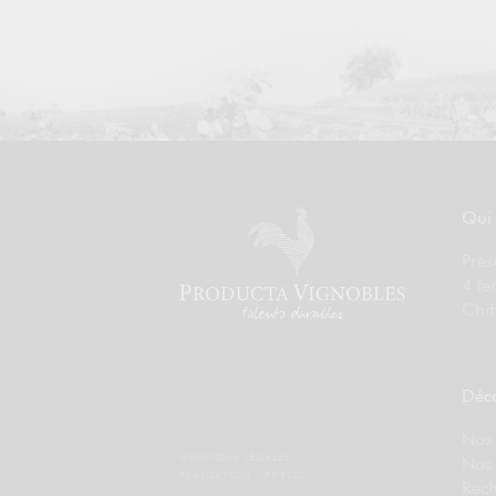
Qui
Prés
4 te
Chif
Déco
Nos 
MENTIONS LÉGALES
Nos
RÉALISATION :
PIXELUS
Rech