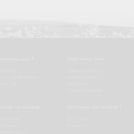
 sommes-nous ?
Notre savoir faire
entation
Notre production
rroirs de Bordeaux
La distribution
fres clés
Logistique
Contrôle Qualité
uvrez nos produits
Où trouver nos produits ?
créations
En France
 châteaux
A l'export
ercher un vin