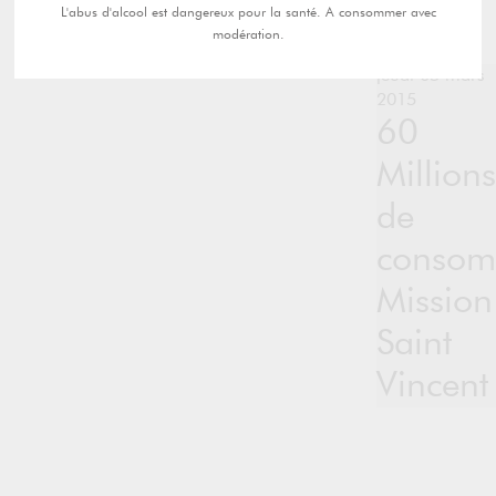
L'abus d'alcool est dangereux pour la santé. A consommer avec
modération.
jeudi 05 mars
2015
60
Millions
de
consom
Mission
Saint
Vincent