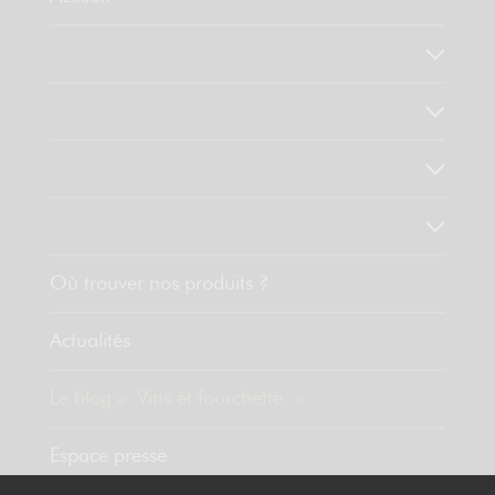
Qui sommes-nous ?
Notre savoir faire
Nos valeurs
Découvrez nos produits
Où trouver nos produits ?
Actualités
Le blog « Vins et fourchette »
Espace presse