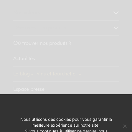
Nos valeurs
Découvrez nos produits
Où trouver nos produits ?
Actualités
Le blog « Vins et fourchette »
Espace presse
Contact
Nous utilisons des cookies pour vous garantir la
meilleure expérience sur notre site.
MENTIONS LÉGALES
RÉALISATION :
PIXELUS
Si vous continuez à utiliser ce dernier, nous