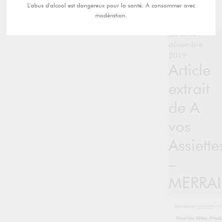
L'abus d'alcool est dangereux pour la santé. A consommer avec
modération.
jeudi 12
décembre
2019
Article
extrait
de A
vos
Assiette
–
MERRA