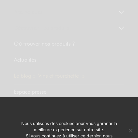
Nos valeurs
Découvrez nos produits
Où trouver nos produits ?
Actualités
Le blog « Vins et fourchette »
Espace presse
Contact
Nous utilisons des cookies pour vous garantir la
meilleure expérience sur notre site.
MENTIONS LÉGALES
RÉALISATION :
PIXELUS
Si vous continuez à utiliser ce dernier, nous