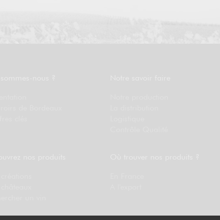
 sommes-nous ?
Notre savoir faire
entation
Notre production
rroirs de Bordeaux
La distribution
fres clés
Logistique
Contrôle Qualité
uvrez nos produits
Où trouver nos produits ?
créations
En France
 châteaux
A l'export
ercher un vin