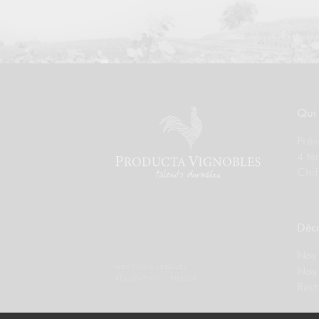
Qui
Prés
4 te
Chif
Déco
Nos 
MENTIONS LÉGALES
Nos
RÉALISATION :
PIXELUS
Rech