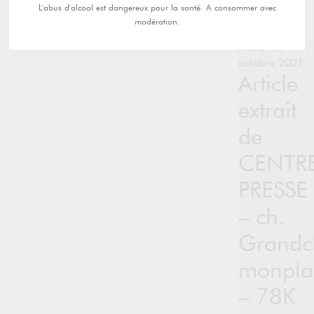
L'abus d'alcool est dangereux pour la santé. A consommer avec
modération.
mardi 12
octobre 2021
Article
extrait
de
CENTR
PRESSE
– ch.
Grandc
monplai
– 78K