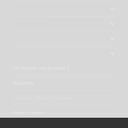
Qui sommes-nous ?
Notre savoir faire
Nos valeurs
Découvrez nos produits
Où trouver nos produits ?
Actualités
Le blog « Vins et fourchette »
Espace presse
Contact