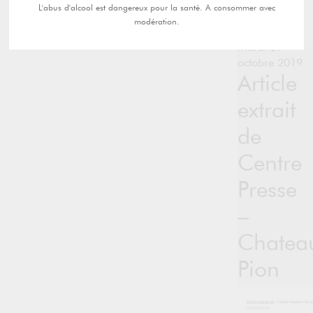
L'abus d'alcool est dangereux pour la santé. A consommer avec
modération.
mardi 29
octobre 2019
Article
extrait
de
Centre
Presse
–
Chatea
Pion