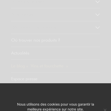
Notre savoir faire
Nos valeurs
Découvrez nos produits
Où trouver nos produits ?
Actualités
Le blog « Vins et fourchette »
Espace presse
Contact
Nous utilisons des cookies pour vous garantir la
meilleure expérience sur notre site.
MENTIONS LÉGALES
RÉALISATION :
PIXELUS