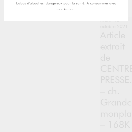
L'abus d'alcool est dangereux pour la santé. A consommer avec
modération.
mardi 12
octobre 2021
Article
extrait
de
CENTR
PRESSE.
– ch.
Grandc
monplai
– 168K