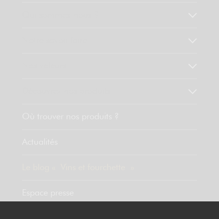
Qui sommes-nous ?
Notre savoir faire
Nos valeurs
Découvrez nos produits
Où trouver nos produits ?
Actualités
Le blog « Vins et fourchette »
Espace presse
Contact