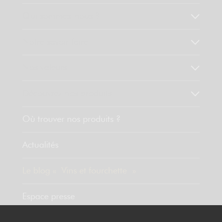
Qui sommes-nous ?
Notre savoir faire
Nos valeurs
Découvrez nos produits
Où trouver nos produits ?
Actualités
Le blog « Vins et fourchette »
Espace presse