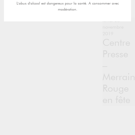
L'abus d'alcool est dangereux pour la santé. A consommer avec
modération.
lundi 25
novembre
2019
Centre
Presse
–
Merrai
Rouge
en fête