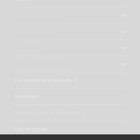
Qui sommes-nous ?
Notre savoir faire
Nos valeurs
Découvrez nos produits
Où trouver nos produits ?
Actualités
Le blog « Vins et fourchette »
Espace presse