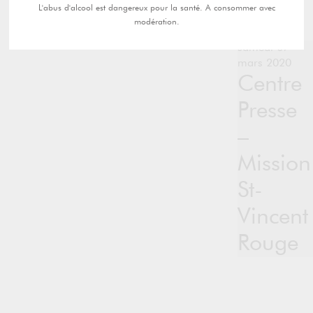
L'abus d'alcool est dangereux pour la santé. A consommer avec
modération.
samedi 07
mars 2020
Centre
Presse
–
Mission
St-
Vincent
Rouge