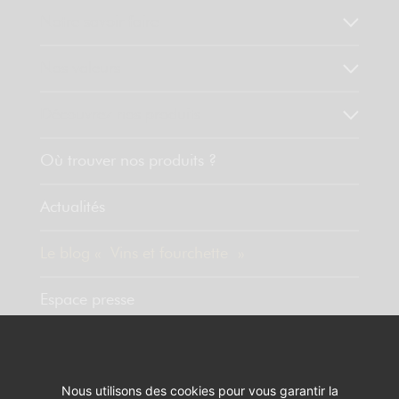
Notre savoir faire
Nos valeurs
Découvrez nos produits
Où trouver nos produits ?
Actualités
Le blog « Vins et fourchette »
Espace presse
Contact
Nous utilisons des cookies pour vous garantir la