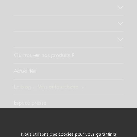
Notre savoir faire
Nos valeurs
Découvrez nos produits
Où trouver nos produits ?
Actualités
Le blog « Vins et fourchette »
Espace presse
Contact
Nous utilisons des cookies pour vous garantir la