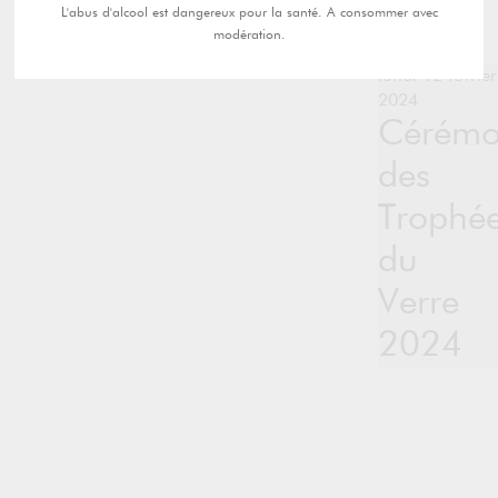
L'abus d'alcool est dangereux pour la santé. A consommer avec
modération.
lundi 12 février
2024
Cérémo
des
Trophé
du
Verre
2024