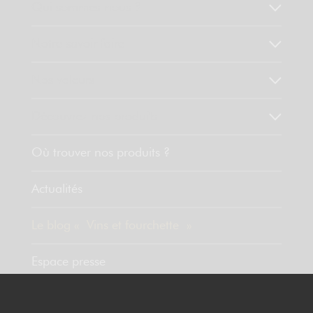
Qui sommes-nous ?
Notre savoir faire
Nos valeurs
Découvrez nos produits
Où trouver nos produits ?
Actualités
Le blog « Vins et fourchette »
Espace presse
Contact