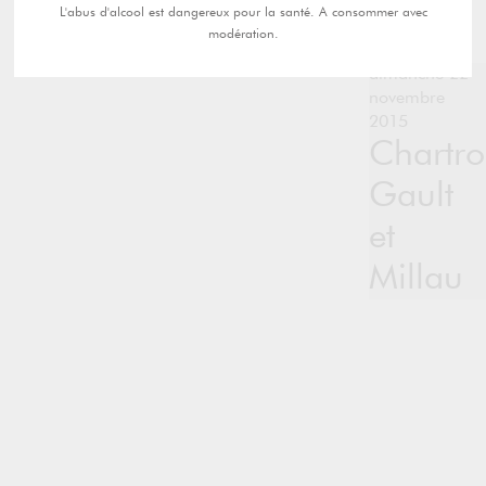
L'abus d'alcool est dangereux pour la santé. A consommer avec
modération.
dimanche 22
novembre
2015
Chartro
Gault
et
Millau