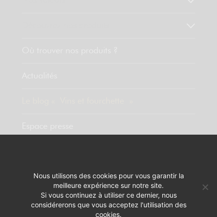
Nos valeurs
Découvrez nos produits
Où trouver nos produits ?
Actualités
Le blog « Vins et fourchette »
Espace presse
Contact
Nous utilisons des cookies pour vous garantir la
meilleure expérience sur notre site.
MENTIONS LÉGALES
RÉALISATION :
PIXELUS
Si vous continuez à utiliser ce dernier, nous
considérerons que vous acceptez l'utilisation des
L'ABUS D'ALCOOL EST DANGEREUX POUR LA SANTÉ. A CONSOMMER
cookies.