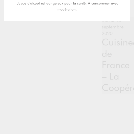
L'abus d'alcool est dangereux pour la santé. A consommer avec
modération.
mardi 15
septembre
2020
Cuisine
de
France
– La
Coopéra