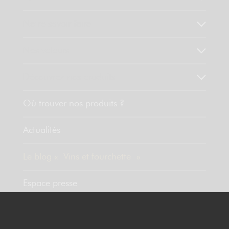
Notre savoir faire
Nos valeurs
Découvrez nos produits
Où trouver nos produits ?
Actualités
Le blog « Vins et fourchette »
Espace presse
Contact