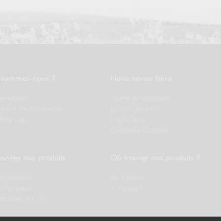
 sommes-nous ?
Notre savoir faire
entation
Notre production
rroirs de Bordeaux
La distribution
fres clés
Logistique
Contrôle Qualité
uvrez nos produits
Où trouver nos produits ?
créations
En France
 châteaux
A l'export
ercher un vin