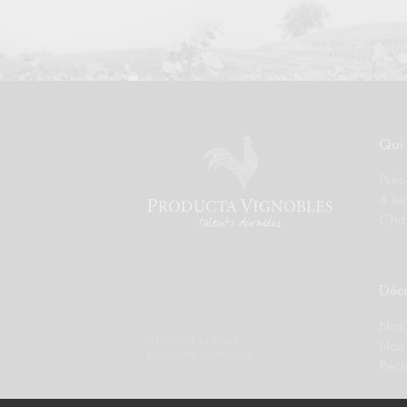
Qui
Prés
4 te
Chif
Déco
Nos 
MENTIONS LÉGALES
Nos
RÉALISATION :
PIXELUS
Rech