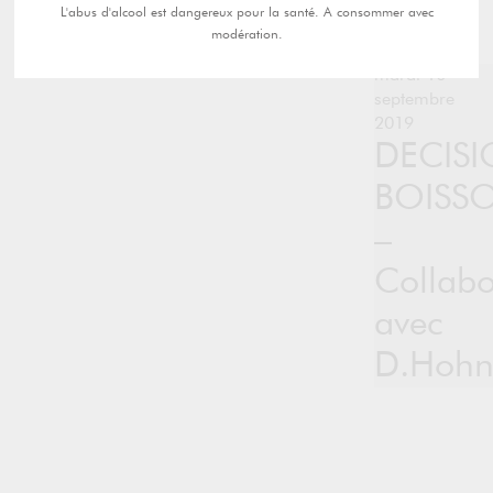
L'abus d'alcool est dangereux pour la santé. A consommer avec
modération.
mardi 10
septembre
2019
DECIS
BOISS
–
Collabo
avec
D.Hohn