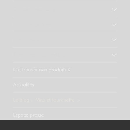
Qui sommes-nous ?
Notre savoir faire
Nos valeurs
Découvrez nos produits
Où trouver nos produits ?
Actualités
Le blog « Vins et fourchette »
Espace presse