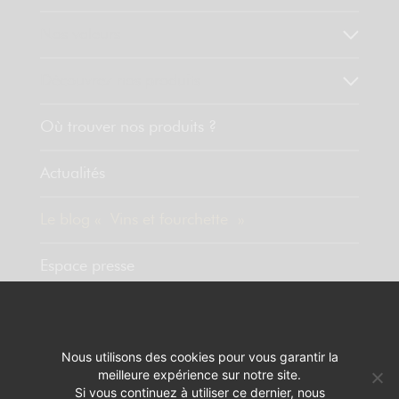
Nos valeurs
Découvrez nos produits
Où trouver nos produits ?
Actualités
Le blog « Vins et fourchette »
Espace presse
Contact
Nous utilisons des cookies pour vous garantir la
meilleure expérience sur notre site.
MENTIONS LÉGALES
RÉALISATION :
PIXELUS
Si vous continuez à utiliser ce dernier, nous