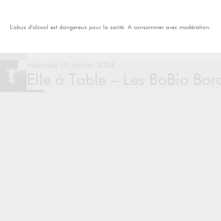
L'abus d'alcool est dangereux pour la santé. A consommer avec modération.
mercredi 10 janvier 2024
Elle à Table – Les BoBio Bor