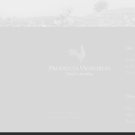
Qui
Prés
4 te
Chif
Déco
Nos 
MENTIONS LÉGALES
Nos
RÉALISATION :
PIXELUS
Rech