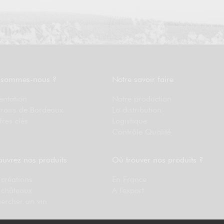
 sommes-nous ?
Notre savoir faire
entation
Notre production
rroirs de Bordeaux
La distribution
fres clés
Logistique
Contrôle Qualité
uvrez nos produits
Où trouver nos produits ?
créations
En France
 châteaux
A l'export
ercher un vin