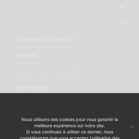
Nos valeurs
Découvrez nos produits
Où trouver nos produits ?
Actualités
Le blog « Vins et fourchette »
Espace presse
Contact
Nous utilisons des cookies pour vous garantir la
meilleure expérience sur notre site.
MENTIONS LÉGALES
RÉALISATION :
PIXELUS
Si vous continuez à utiliser ce dernier, nous
considérerons que vous acceptez l'utilisation des