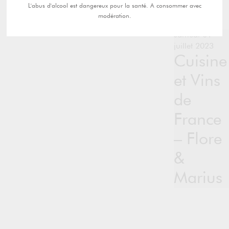
L'abus d'alcool est dangereux pour la santé. A consommer avec
modération.
samedi 01
juillet 2023
Cuisine
et Vins
de
France
– Flore
&
Marius