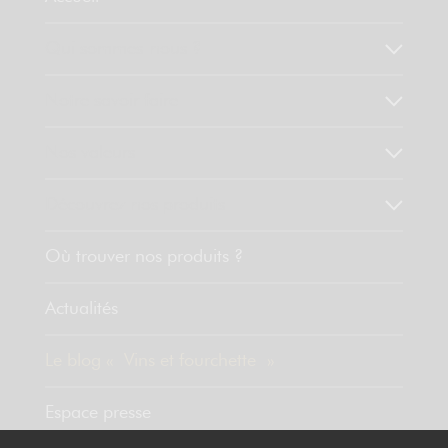
Qui sommes-nous ?
Notre savoir faire
Nos valeurs
Découvrez nos produits
Où trouver nos produits ?
Actualités
Le blog « Vins et fourchette »
Espace presse