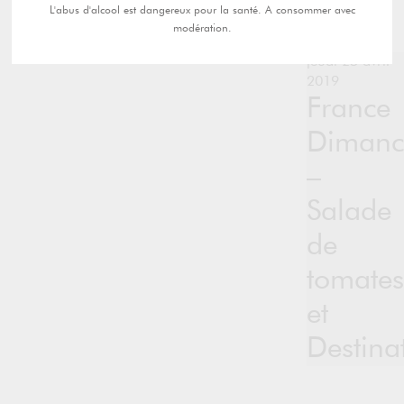
L'abus d'alcool est dangereux pour la santé. A consommer avec
modération.
jeudi 25 avril
2019
France
Dimanc
–
Salade
de
tomates
et
Destina