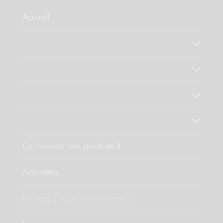
Accueil
Qui sommes-nous ?
Notre savoir faire
Nos valeurs
Découvrez nos produits
Où trouver nos produits ?
Actualités
Le blog « Vins et fourchette »