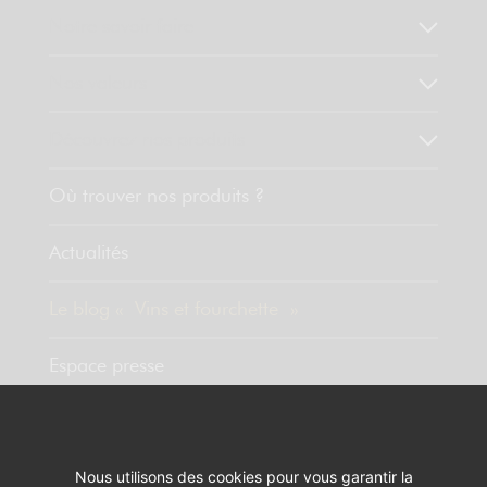
Notre savoir faire
Nos valeurs
Découvrez nos produits
Où trouver nos produits ?
Actualités
Le blog « Vins et fourchette »
Espace presse
Contact
Nous utilisons des cookies pour vous garantir la