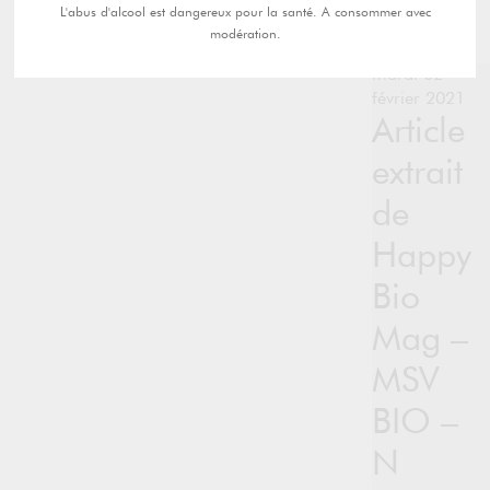
L'abus d'alcool est dangereux pour la santé. A consommer avec
modération.
mardi 02
février 2021
Article
extrait
de
Happy
Bio
Mag –
MSV
BIO –
N