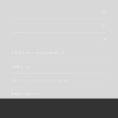
Notre savoir faire
Nos valeurs
Découvrez nos produits
Où trouver nos produits ?
Actualités
Le blog « Vins et fourchette »
Espace presse
Contact