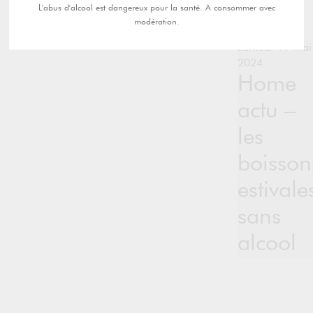
L'abus d'alcool est dangereux pour la santé. A consommer avec
modération.
samedi 11 mai
2024
Home
actu –
les
boisson
estivale
sans
alcool