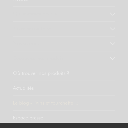
Qui sommes-nous ?
Notre savoir faire
Nos valeurs
Découvrez nos produits
Où trouver nos produits ?
Actualités
Le blog « Vins et fourchette »
Espace presse