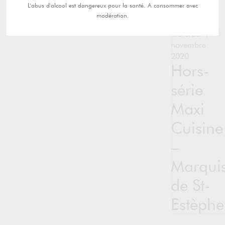
L'abus d'alcool est dangereux pour la santé. A consommer avec
modération.
mercredi 11
novembre
2020
Hors-
série
Maxi
Cuisine
–
Marqui
de St-
Estèphe