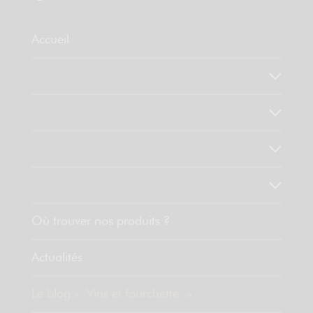
Accueil
Qui sommes-nous ?
Notre savoir faire
Nos valeurs
Découvrez nos produits
Où trouver nos produits ?
Actualités
Le blog « Vins et fourchette »