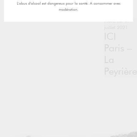
L'abus d'alcool est dangereux pour la santé. A consommer avec
modération.
mercredi 07
juillet 2021
ICI
Paris –
La
Peyrière