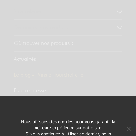
Nos valeurs
Découvrez nos produits
Où trouver nos produits ?
Actualités
Le blog « Vins et fourchette »
Espace presse
Contact
Nous utilisons des cookies pour vous garantir la
meilleure expérience sur notre site.
MENTIONS LÉGALES
RÉALISATION :
PIXELUS
Si vous continuez à utiliser ce dernier, nous