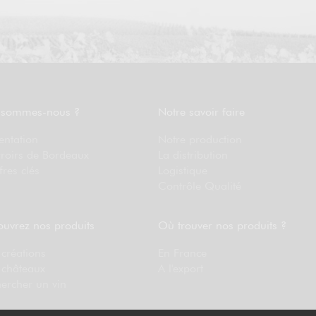
 sommes-nous ?
Notre savoir faire
entation
Notre production
rroirs de Bordeaux
La distribution
fres clés
Logistique
Contrôle Qualité
uvrez nos produits
Où trouver nos produits ?
créations
En France
 châteaux
A l'export
ercher un vin