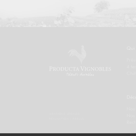
Qui
Prés
4 te
Chif
Déco
Nos 
MENTIONS LÉGALES
Nos
RÉALISATION :
PIXELUS
Rech