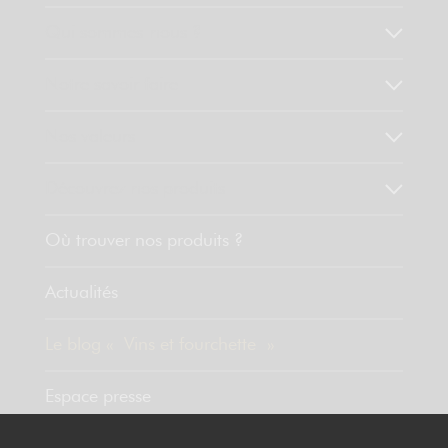
Qui sommes-nous ?
Notre savoir faire
Nos valeurs
Découvrez nos produits
Où trouver nos produits ?
Actualités
Le blog « Vins et fourchette »
Espace presse