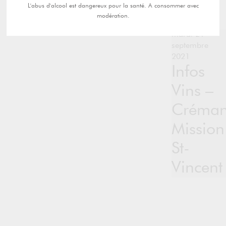
L'abus d'alcool est dangereux pour la santé. A consommer avec
modération.
mardi 21
septembre
2021
Infos
Vins –
Créman
Mission
St-
Vincent