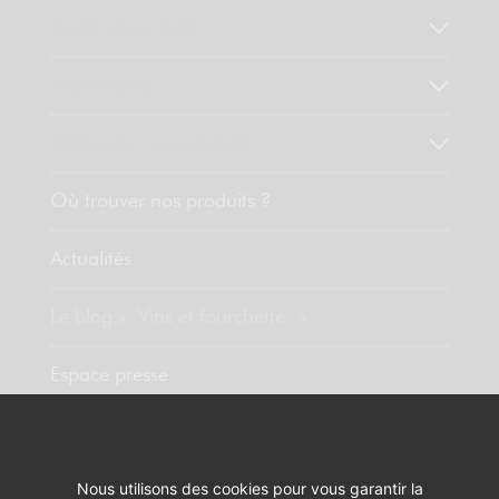
Notre savoir faire
Nos valeurs
Découvrez nos produits
Où trouver nos produits ?
Actualités
Le blog « Vins et fourchette »
Espace presse
Contact
Nous utilisons des cookies pour vous garantir la