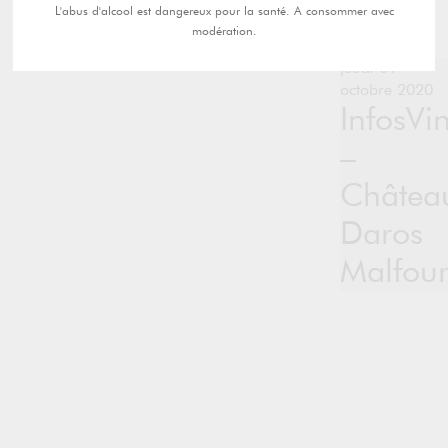
L'abus d'alcool est dangereux pour la santé. A consommer avec
modération.
jeudi 01
octobre 2020
InfosVi
–
Châtea
Daros
Malfour