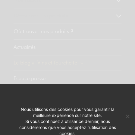
Nos valeurs
Découvrez nos produits
Où trouver nos produits ?
Actualités
Le blog « Vins et fourchette »
Espace presse
Contact
Nous utilisons des cookies pour vous garantir la
meilleure expérience sur notre site.
MENTIONS LÉGALES
RÉALISATION :
PIXELUS
Si vous continuez à utiliser ce dernier, nous
considérerons que vous acceptez l'utilisation des
L'ABUS D'ALCOOL EST DANGEREUX POUR LA SANTÉ. A CONSOMMER
cookies.