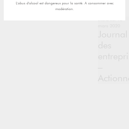
L'abus d'alcool est dangereux pour la santé. A consommer avec
modération.
mercredi 18
mars 2020
Journal
des
entrepri
–
Actionn