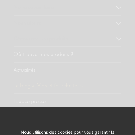
Notre savoir faire
Nos valeurs
Découvrez nos produits
Où trouver nos produits ?
Actualités
Le blog « Vins et fourchette »
Espace presse
Contact
Nous utilisons des cookies pour vous garantir la