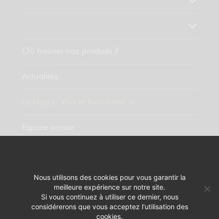
Nos valeurs
Découvrez nos produits
Où trouver nos produits ?
Actualités
Le blog « Vins et fourchette »
Espace presse
Contact
Nous utilisons des cookies pour vous garantir la
meilleure expérience sur notre site.
MENTIONS LÉGALES
RÉALISATION :
PIXELUS
Si vous continuez à utiliser ce dernier, nous
considérerons que vous acceptez l'utilisation des
L'ABUS D'ALCOOL EST DANGEREUX POUR LA SANTÉ. A CONSOMMER
cookies.