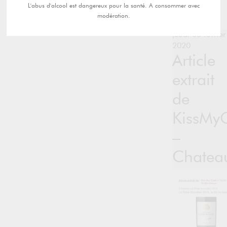
L'abus d'alcool est dangereux pour la santé. A consommer avec
modération.
jeudi 06 février
2020
Article
extrait
de
KissMy
–
Chatea