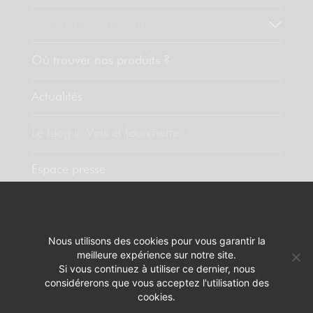
Découvrez nos produits
Où trouver nos produits ?
Actualités
Le blog « Vins et fourchette »
Espace presse
Contact
Nous utilisons des cookies pour vous garantir la
meilleure expérience sur notre site.
MENTIONS LÉGALES
RÉALISATION :
PIXELUS
Si vous continuez à utiliser ce dernier, nous
considérerons que vous acceptez l'utilisation des
L'ABUS D'ALCOOL EST DANGEREUX POUR LA SANTÉ. A CONSOMMER
cookies.
AVEC MODÉRATION.