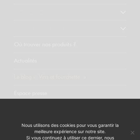
Nos valeurs
Découvrez nos produits
Où trouver nos produits ?
Actualités
Le blog « Vins et fourchette »
Espace presse
Contact
Nous utilisons des cookies pour vous garantir la
meilleure expérience sur notre site.
MENTIONS LÉGALES
RÉALISATION :
PIXELUS
Si vous continuez à utiliser ce dernier, nous