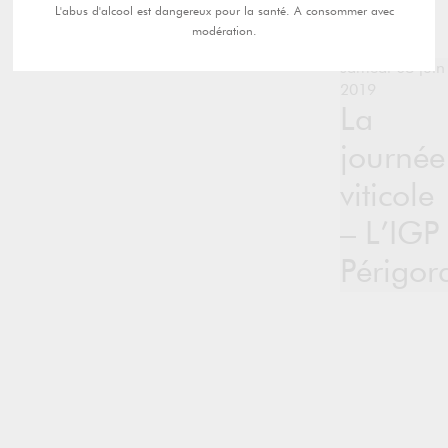
L'abus d'alcool est dangereux pour la santé. A consommer avec
modération.
samedi 08 juin
2019
La
journée
viticole
– L’IGP
Périgor