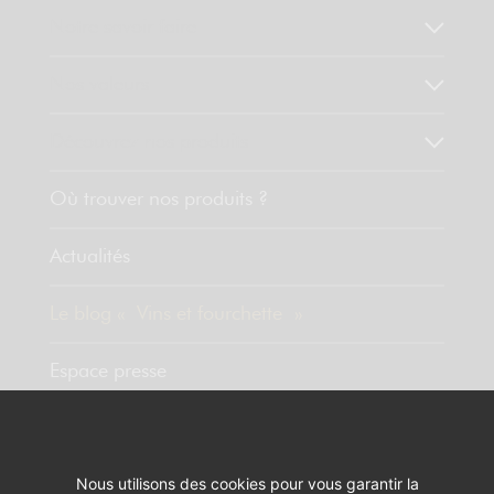
Notre savoir faire
Nos valeurs
Découvrez nos produits
Où trouver nos produits ?
Actualités
Le blog « Vins et fourchette »
Espace presse
Contact
Nous utilisons des cookies pour vous garantir la