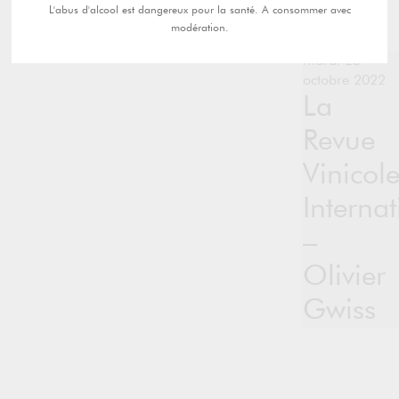
L'abus d'alcool est dangereux pour la santé. A consommer avec
modération.
mardi 25
octobre 2022
La
Revue
Vinicol
Interna
–
Olivier
Gwiss