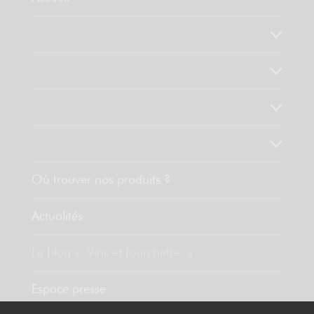
Qui sommes-nous ?
Notre savoir faire
Nos valeurs
Découvrez nos produits
Où trouver nos produits ?
Actualités
Le blog « Vins et fourchette »
Espace presse